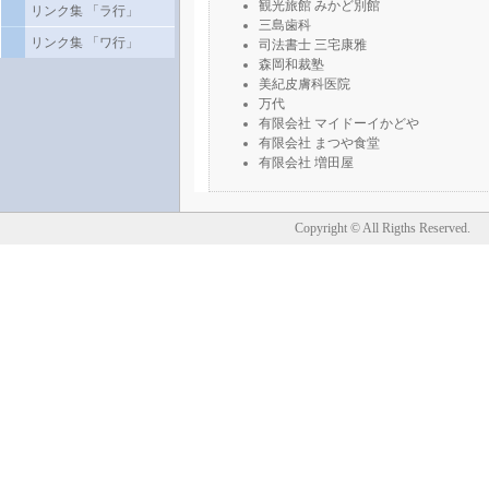
観光旅館 みかど別館
リンク集 「ラ行」
三島歯科
リンク集 「ワ行」
司法書士 三宅康雅
森岡和裁塾
美紀皮膚科医院
万代
有限会社 マイドーイかどや
有限会社 まつや食堂
有限会社 増田屋
Copyright © All Rigths Reserved.